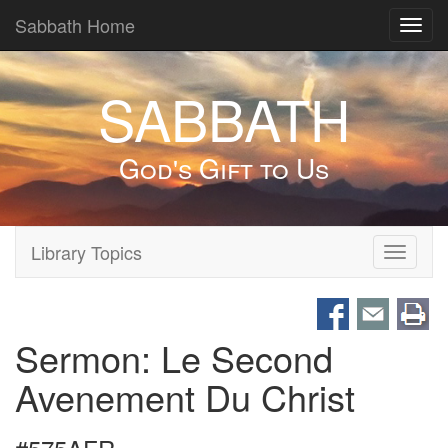
Sabbath Home
Toggl
navig
SABBATH
God's Gift to Us
Library Topics
Toggle
navigati
Sermon: Le Second
Avenement Du Christ